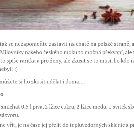
 tak se nezapomeňte zastavit na chatě na polské straně,
. Milovníky našeho českého moku to možná překvapí, ale t
 to spíše raritka a pro ženy, ale zkusit se to musí, bo kdo
ebyl! :)
ůžete si ho zkusit udělat i doma....
vo
 smíchat 0,5 l piva, 2 lžíce cukru, 2 lžíce medu, 1 svitek s
zázvoru.
ne vřít, je na čase jej přelít do tepluvzdorných sklenic a p