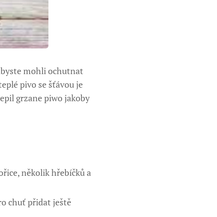
 abyste mohli ochutnat
eplé pivo se šťávou je
 nepil grzane piwo jakoby
kořice, několik hřebíčků a
ro chuť přidat ještě