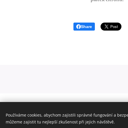
Share
Používáme cookies, abychom zajistili správné fungování a bezp
můžeme zajistit tu nejlepší zkušenost při jejich návštěvě.