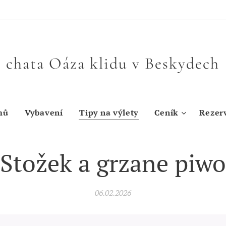
chata Oáza klidu v Beskydech
mů
Vybavení
Tipy na výlety
Ceník
Rezer
Stožek a grzane piwo
06.02.2026