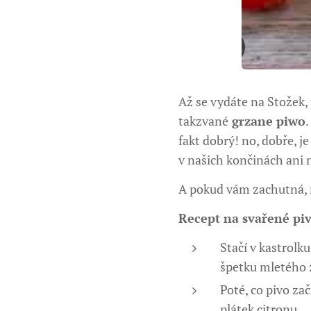
Až se vydáte na Stožek,
takzvané
grzane piwo
fakt dobrý! no, dobře, je
v našich končinách ani n
A pokud vám zachutná, m
Recept na svařené pi
Stačí v kastrolku
špetku mletého 
Poté, co pivo zač
plátek citronu.